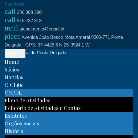
Skip
Facebook
call
to
296 308 380
call
content
916 782 318
mail
atendimento@cnpdl.pt
place
Avenida João Bosco Mota Amaral 9500-771 Ponta
Delgada - GPS: 37°4428.6 N 25°3924.1 W
Clube Naval de Ponta Delgada
Menu
Home
Sócios
Notícias
O Clube
CNPDL
Plano de Atividades
Relatório de Atividades e Contas
Estatutos
Órgãos Sociais
História