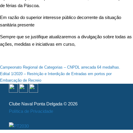
de férias da Páscoa.
Em razão do superior interesse público decorrente da situação
sanitária presente
Sempre que se justifique atualizaremos a divulgação sobre todas as
ações, medidas e iniciativas em curso,
Navegação
Campeonato Regional de Categorias – CNPDL arrecada 64 medalhas.
Edital 1/2020 – Restrição e Interdição de Entradas em portos por
de
Embarcação de Recreio
artigos
Clube Naval Ponta Delgada © 2026
Política de Privacidade