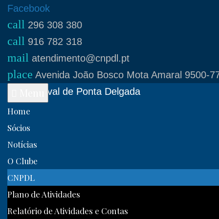
Skip
Facebook
call
to
296 308 380
call
content
916 782 318
mail
atendimento@cnpdl.pt
place
Avenida João Bosco Mota Amaral 9500-77
Clube Naval de Ponta Delgada
Menu
Home
Sócios
Notícias
O Clube
CNPDL
Plano de Atividades
Relatório de Atividades e Contas