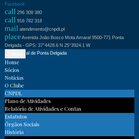
Skip
Facebook
call
to
296 308 380
call
content
916 782 318
mail
atendimento@cnpdl.pt
place
Avenida João Bosco Mota Amaral 9500-771 Ponta
Delgada - GPS: 37°4428.6 N 25°3924.1 W
Clube Naval de Ponta Delgada
Menu
Home
Sócios
Notícias
O Clube
CNPDL
Plano de Atividades
Relatório de Atividades e Contas
Estatutos
Órgãos Sociais
História