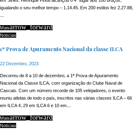
em Sines. Henrique Finoti alcançou o 4° lugar aos 100 bruços,
igualando o seu melhor tempo – 1.14.45. Em 200 estilos fez 2.27.88,
…
arrow_forward
Mais
Notícias
1ª Prova de Apuramento Nacional da classe ILCA
22 Dezembro, 2023
Decorreu de 8 a 10 de dezembro, a 1ª Prova de Apuramento
Nacional da Classe ILCA, com organização do Clube Naval de
Cascais. Com um número recorde de 105 velejadores, o evento
reuniu atletas de todo o país, inscritos nas várias classes ILCA – 66
em ILCA 4, 29 em ILCA 6 e 10 em…
arrow_forward
Mais
Notícias