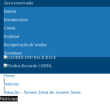
Área reservada
Entrar
Documentos
Conta
Registar
Recuperação de senha
Terminar
Home
|
Notícias
|
Natação – Torneio Zonal de Juvenis Sines
Notícias