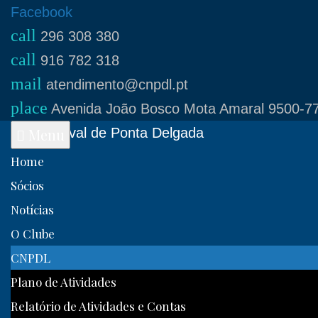
Skip
Facebook
call
to
296 308 380
call
content
916 782 318
mail
atendimento@cnpdl.pt
place
Avenida João Bosco Mota Amaral 9500-77
Clube Naval de Ponta Delgada
Menu
Home
Sócios
Notícias
O Clube
CNPDL
Plano de Atividades
Relatório de Atividades e Contas