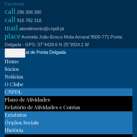
Skip
Facebook
call
to
296 308 380
call
content
916 782 318
mail
atendimento@cnpdl.pt
place
Avenida João Bosco Mota Amaral 9500-771 Ponta
Delgada - GPS: 37°4428.6 N 25°3924.1 W
Clube Naval de Ponta Delgada
Menu
Home
Sócios
Notícias
O Clube
CNPDL
Plano de Atividades
Relatório de Atividades e Contas
Estatutos
Órgãos Sociais
História