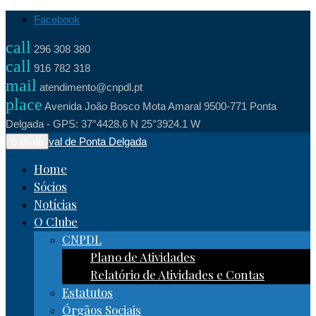
Skip
Facebook
to
call
296 308 380
content
call
916 782 318
mail
atendimento@cnpdl.pt
place
Avenida João Bosco Mota Amaral 9500-771 Ponta
Delgada - GPS: 37°4428.6 N 25°3924.1 W
Clube Naval de Ponta Delgada
Menu
Home
Sócios
Notícias
O Clube
CNPDL
Plano de Atividades
Relatório de Atividades e Contas
Estatutos
Órgãos Sociais