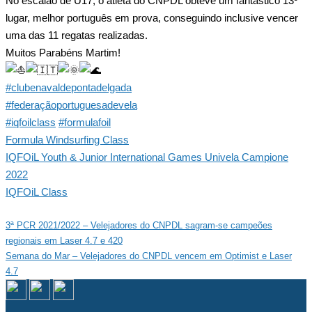
No escalão de U17, o atleta do CNPDL obteve um fantástico 13º
lugar, melhor português em prova, conseguindo inclusive vencer
uma das 11 regatas realizadas.
Muitos Parabéns Martim!
#clubenavaldepontadelgada
#federaçãoportuguesadevela
#iqfoilclass
#formulafoil
Formula Windsurfing Class
IQFOiL Youth & Junior International Games Univela Campione
2022
IQFOiL Class
Navegação
3ª PCR 2021/2022 – Velejadores do CNPDL sagram-se campeões
regionais em Laser 4.7 e 420
de
Semana do Mar – Velejadores do CNPDL vencem em Optimist e Laser
artigos
4.7