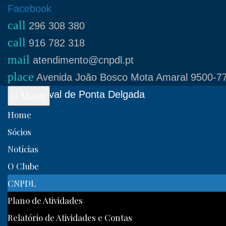
Skip
Facebook
call
to
296 308 380
call
content
916 782 318
mail
atendimento@cnpdl.pt
place
Avenida João Bosco Mota Amaral 9500-77
Clube Naval de Ponta Delgada
Menu
Home
Sócios
Notícias
O Clube
CNPDL
Plano de Atividades
Relatório de Atividades e Contas