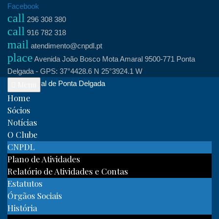
Skip
Facebook
call
to
296 308 380
call
content
916 782 318
mail
atendimento@cnpdl.pt
place
Avenida João Bosco Mota Amaral 9500-771 Ponta
Delgada - GPS: 37°4428.6 N 25°3924.1 W
Clube Naval de Ponta Delgada
Menu
Home
Sócios
Notícias
O Clube
CNPDL
Plano de Atividades
Relatório de Atividades e Contas
Estatutos
Órgãos Sociais
História