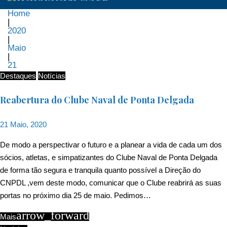
Home
|
2020
|
Maio
|
21
Dia:
Destaques
Notícias
21
Reabertura do Clube Naval de Ponta Delgada
de
21 Maio, 2020
Maio,
De modo a perspectivar o futuro e a planear a vida de cada um dos
sócios, atletas, e simpatizantes do Clube Naval de Ponta Delgada
2020
de forma tão segura e tranquila quanto possível a Direção do
CNPDL ,vem deste modo, comunicar que o Clube reabrirá as suas
portas no próximo dia 25 de maio. Pedimos…
arrow_forward
Mais